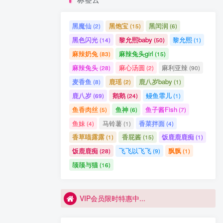
VIP会员限时特惠中...
VIP会员限时特惠中...
黑魔仙
黑饱宝
黑闰润
(2)
(15)
(6)
黑色闪光
黎允熙baby
黎允熙
(14)
(50)
(1)
麻辣奶兔
麻辣兔头girl
(83)
(15)
1p狼 微密圈合集[持续更新]
1
麻辣兔头
麻心汤圆
麻利亚辣
(28)
(2)
(90)
微密圈圈主合集打包下载 持续更新中
2
麦香鱼
鹿瑶
鹿八岁baby
(8)
(2)
(1)
抖音 VC 微密圈 嘉宾付费帖 NO.002期 【15P3V 最新至：2023.8.4
3
鹿八岁
鹅鹅
鳗鱼霏儿
(69)
(24)
(1)
鱼香肉丝
鱼神
鱼子酱Fish
(5)
(6)
(7)
保守的二舅妈-微密圈合集[9套][持续更新]
4
鱼妹
马铃薯
香菜拌面
(4)
(1)
(4)
抖音 拉面熊 微密圈 视频 NO.017期 【20P3V】最新至：2024.11.12
5
香草喵露露
香屁酱
饭鹿鹿鹿痴
(1)
(15)
(1)
抖音 白龙猫女 微密圈 NO.003期 【25P】
饭鹿鹿痴
飞飞以飞飞
飘飘
6
(28)
(9)
(1)
VIP会员限时特惠中...
颉颉与猫
(16)
VIP会员限时特惠中...
VIP会员限时特惠中...