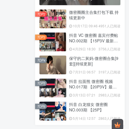
微密圈圈主合集打包下载 持
TOP2
续更新中
10月17日 09:46
4951人已阅读
抖音 VC 微密圈 嘉宾付费帖
TOP3
NO.002期 【15P3V 最新
至：2023.8.4
4月29日 18:30
3756人已阅读
保守的二舅妈-微密圈合集[9
TOP4
套][持续更新]
7月31日 06:57
3197人已阅读
抖音 拉面熊 微密圈 视频
TOP5
NO.017期 【20P3V】最新
至：2024.11.12
3月13日 07:21
2983人已阅读
抖音 白龙猫女 微密圈
TOP6
NO.003期 【25P】
5月14日 12:57
2863人已阅读