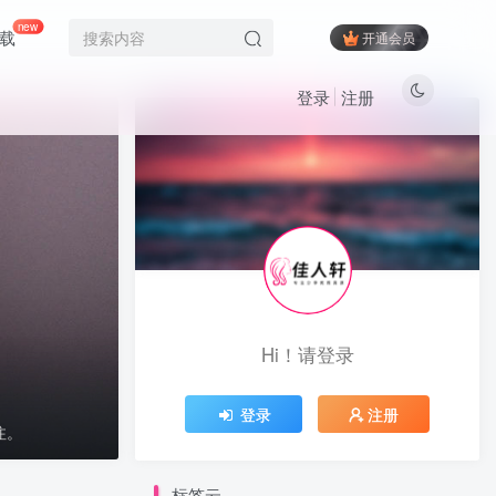
new
载
开通会员
登录
注册
标签云
黑魔仙
黑饱宝
黑闰润
(2)
(15)
(6)
黑色闪光
黎允熙baby
黎允熙
(14)
(50)
(1)
麻辣奶兔
麻辣兔头girl
(83)
(15)
麻辣兔头
麻心汤圆
麻利亚辣
(28)
(2)
(90)
麦香鱼
鹿瑶
鹿八岁baby
(8)
(2)
(1)
鹿八岁
鹅鹅
鳗鱼霏儿
(69)
(24)
(1)
Hi！请登录
鱼香肉丝
鱼神
鱼子酱Fish
(5)
(6)
(7)
鱼妹
马铃薯
香菜拌面
(4)
(1)
(4)
登录
注册
香草喵露露
香屁酱
饭鹿鹿鹿痴
(1)
(15)
(1)
注。
饭鹿鹿痴
飞飞以飞飞
飘飘
(28)
(9)
(1)
VIP会员限时特惠中...
颉颉与猫
(16)
标签云