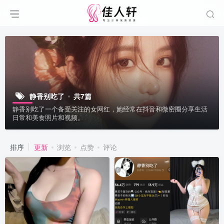
静香别吃了
共7篇
静香别吃了一个备受关注的女网红，她经常在抖音和微密圈分享生活
日常和美食照片和视频。
排序
更新
浏览
点赞
评论