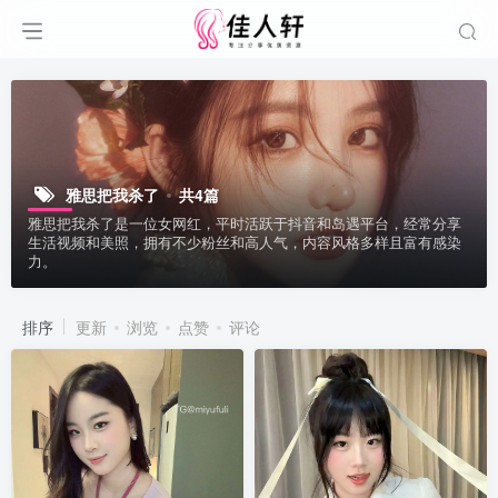
雅思把我杀了
共4篇
雅思把我杀了是一位女网红，平时活跃于抖音和岛遇平台，经常分享
生活视频和美照，拥有不少粉丝和高人气，内容风格多样且富有感染
力。
排序
更新
浏览
点赞
评论