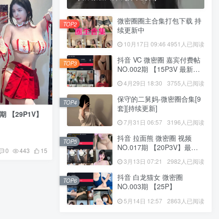
微密圈圈主合集打包下载 持
TOP2
续更新中
10月17日 09:46
4951人已阅读
抖音 VC 微密圈 嘉宾付费帖
TOP3
NO.002期 【15P3V 最新
至：2023.8.4
4月29日 18:30
3755人已阅读
保守的二舅妈-微密圈合集[9
TOP4
套][持续更新]
期 【29P1V】
7月31日 06:57
3196人已阅读
抖音 拉面熊 微密圈 视频
TOP5
NO.017期 【20P3V】最新
0
443
15
至：2024.11.12
3月13日 07:21
2982人已阅读
抖音 白龙猫女 微密圈
TOP6
NO.003期 【25P】
5月14日 12:57
2863人已阅读