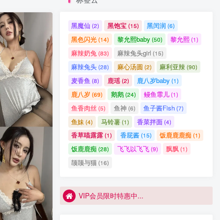
VIP会员限时特惠中...
VIP会员限时特惠中...
黑魔仙
黑饱宝
黑闰润
(2)
(15)
(6)
黑色闪光
黎允熙baby
黎允熙
(14)
(50)
(1)
麻辣奶兔
麻辣兔头girl
(83)
(15)
1p狼 微密圈合集[持续更新]
1
麻辣兔头
麻心汤圆
麻利亚辣
(28)
(2)
(90)
微密圈圈主合集打包下载 持续更新中
2
麦香鱼
鹿瑶
鹿八岁baby
(8)
(2)
(1)
抖音 VC 微密圈 嘉宾付费帖 NO.002期 【15P3V 最新至：2023.8.4
3
鹿八岁
鹅鹅
鳗鱼霏儿
(69)
(24)
(1)
鱼香肉丝
鱼神
鱼子酱Fish
(5)
(6)
(7)
保守的二舅妈-微密圈合集[9套][持续更新]
4
鱼妹
马铃薯
香菜拌面
(4)
(1)
(4)
抖音 拉面熊 微密圈 视频 NO.017期 【20P3V】最新至：2024.11.12
5
香草喵露露
香屁酱
饭鹿鹿鹿痴
(1)
(15)
(1)
抖音 白龙猫女 微密圈 NO.003期 【25P】
饭鹿鹿痴
飞飞以飞飞
飘飘
6
(28)
(9)
(1)
VIP会员限时特惠中...
颉颉与猫
(16)
VIP会员限时特惠中...
VIP会员限时特惠中...