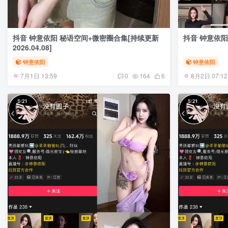
抖音 钟意依阳 秘语空间+微密圈合集[持续更新
抖音 钟意依阳 
2026.04.08]
钟意依阳
钟意依阳
7月1日 13:59
8月2日 07:12
0
164
6