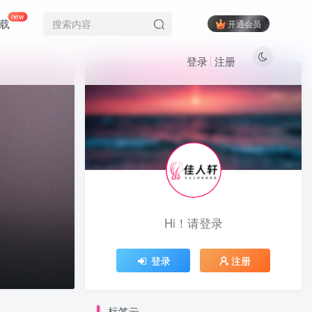
new
载
开通会员
登录
注册
标签云
黑魔仙
黑饱宝
黑闰润
(2)
(15)
(6)
黑色闪光
黎允熙baby
黎允熙
(14)
(50)
(1)
麻辣奶兔
麻辣兔头girl
(83)
(15)
麻辣兔头
麻心汤圆
麻利亚辣
(28)
(2)
(90)
麦香鱼
鹿瑶
鹿八岁baby
(8)
(2)
(1)
鹿八岁
鹅鹅
鳗鱼霏儿
(69)
(24)
(1)
Hi！请登录
鱼香肉丝
鱼神
鱼子酱Fish
(5)
(6)
(7)
鱼妹
马铃薯
香菜拌面
(4)
(1)
(4)
登录
注册
香草喵露露
香屁酱
饭鹿鹿鹿痴
(1)
(15)
(1)
饭鹿鹿痴
飞飞以飞飞
飘飘
(28)
(9)
(1)
VIP会员限时特惠中...
颉颉与猫
(16)
标签云